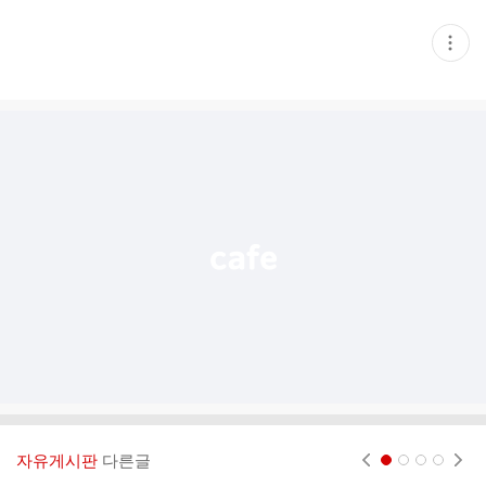
현
재
게
시
글
추
가
기
능
열
기
자유게시판
다른글
현재페이지 1
2
3
4