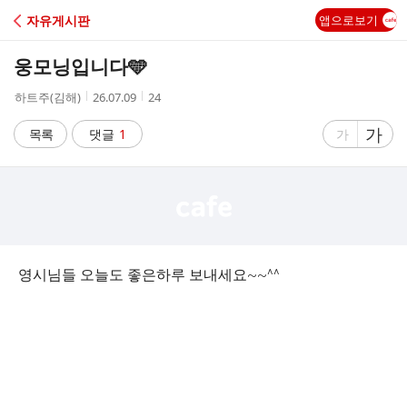
C
자유게시판
앱으로보기
A
웅모닝입니다🩵
F
작
작
조
하트주(김해)
26.07.09
24
성
성
회
E
자
시
수
글
가
글
목록
댓글
1
가
간
자
자
크
크
기
기
크
작
게
게
영시님들 오늘도 좋은하루 보내세요~~^^