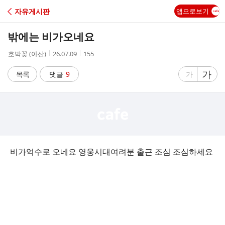
C
자유게시판
앱으로보기
A
밖에는 비가오네요
F
작
작
조
호박꽂 (아산)
26.07.09
155
성
성
회
E
자
시
수
글
가
글
목록
댓글
9
가
간
자
자
크
크
기
기
크
작
게
게
비가억수로 오네요 영웅시대여려분 출근 조심 조심하세요