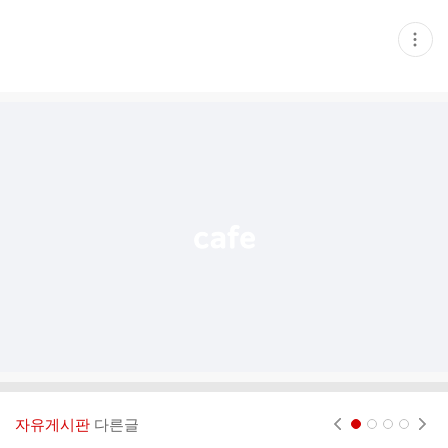
현
재
게
시
글
추
가
기
능
열
기
자유게시판
다른글
현재페이지 1
2
3
4