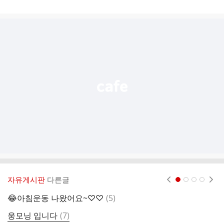
게
시
글
추
가
기
능
열
기
자유게시판
다른글
현재페이지 1
2
3
4
댓
😂아침운동 나왔어요~♡♡
(
5
)
목
글
댓
웅모닝 입니다
(
7
)
오