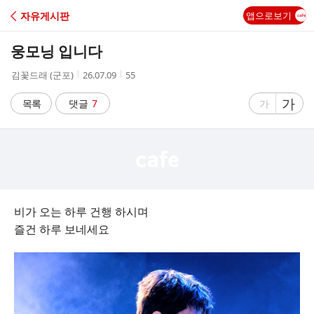
C
자유게시판
앱으로보기
A
웅모닝 입니다
F
작
작
조
김꽃드래 (군포)
26.07.09
55
성
성
회
E
자
시
수
글
가
글
목록
댓글
7
가
간
자
자
크
크
기
기
크
작
게
게
비가 오는 하루 건행 하시며
즐건 하루 보네세요