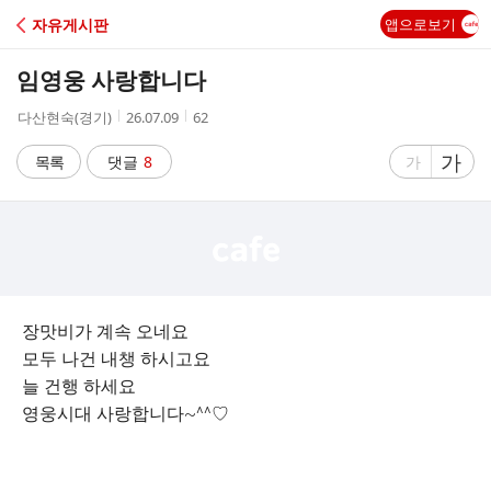
C
자유게시판
앱으로보기
A
임영웅 사랑합니다
F
작
작
조
다산현숙(경기)
26.07.09
62
성
성
회
E
자
시
수
글
가
글
목록
댓글
8
가
간
자
자
크
크
기
기
크
작
게
게
장맛비가 계속 오네요
모두 나건 내챙 하시고요
늘 건행 하세요
영웅시대 사랑합니다~^^♡