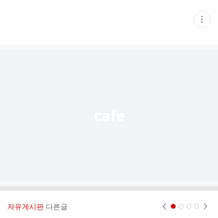
현
재
게
시
글
추
가
기
능
열
기
자유게시판
다른글
현재페이지 1
2
3
4