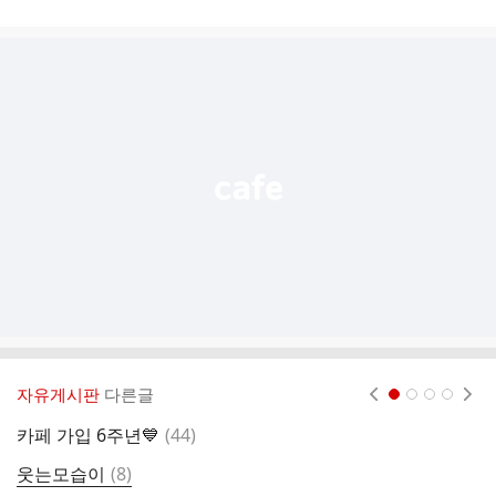
게
시
글
추
가
기
능
열
기
자유게시판
다른글
현재페이지 1
2
3
4
댓
카페 가입 6주년💙
(
44
)
시
글
댓
웃는모습이
(
8
)
오
글