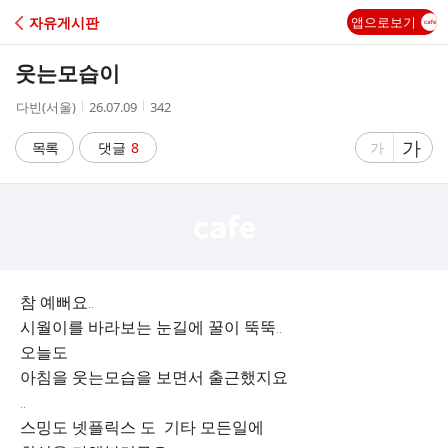
C
자유게시판
앱으로보기
A
웃는모습이
F
작
작
조
다빈(서울)
26.07.09
342
성
성
회
E
자
시
수
글
가
글
목록
댓글
8
가
간
자
자
크
크
기
기
크
작
게
게
참 예뻐요..
시월이를 바라보는 눈길에 꿀이 뚝뚝..
오늘도
아침을 웃는모습을 보면서 출근했지요
..
스밍도 넷플릭스 도 기타 모든일에