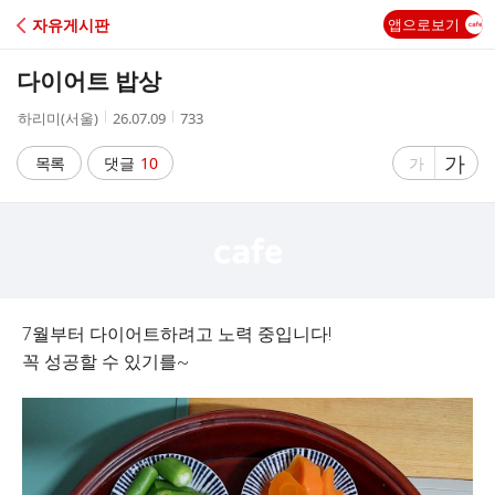
C
자유게시판
앱으로보기
A
다이어트 밥상
F
작
작
조
하리미(서울)
26.07.09
733
성
성
회
E
자
시
수
글
가
글
목록
댓글
10
가
간
자
자
크
크
기
기
크
작
게
게
7월부터 다이어트하려고 노력 중입니다!
꼭 성공할 수 있기를~