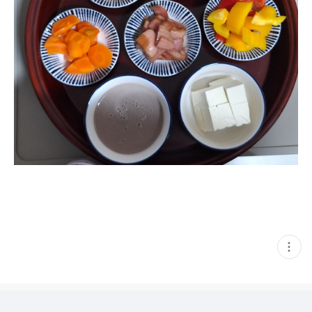
현
재
게
시
글
추
가