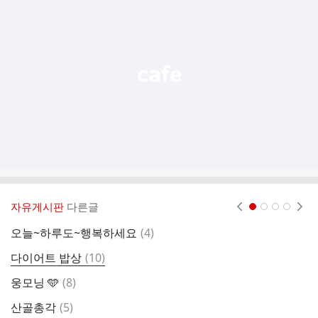
기
능
열
기
자유게시판
다른글
현재페이지 1
2
3
4
댓
오늘~하루도~행복하세요
(
4
)
카
글
댓
다이어트 밥상
(
10
)
글
댓
웅모닝 🩵
(
8
)
글
댓
산골총각
(
5
)
오