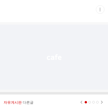
현
재
게
시
글
추
가
기
능
열
기
자유게시판
다른글
현재페이지 1
2
3
4