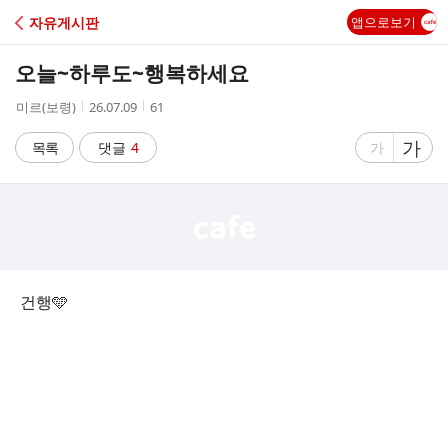
C
자유게시판
앱으로보기
A
오늘~하루도~행복하세요
F
작
작
조
미르(보령)
26.07.09
61
성
성
회
E
자
시
수
글
가
글
목록
댓글
4
가
간
자
자
크
크
기
기
크
작
게
게
건행🩵