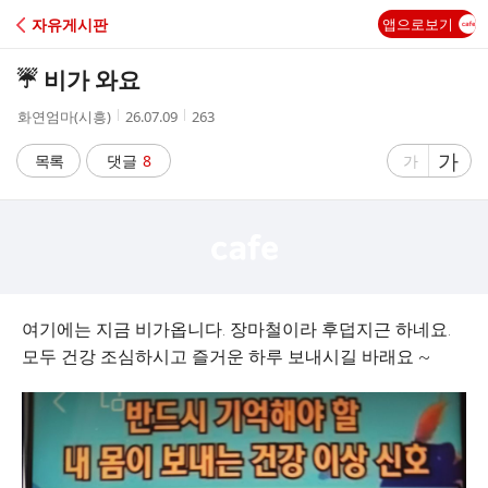
C
자유게시판
앱으로보기
A
☔️ 비가 와요
F
작
작
조
화연엄마(시흥)
26.07.09
263
성
성
회
E
자
시
수
글
가
글
목록
댓글
8
가
간
자
자
크
크
기
기
크
작
게
게
여기에는 지금 비가옵니다. 장마철이라 후덥지근 하네요.
모두 건강 조심하시고 즐거운 하루 보내시길 바래요 ~