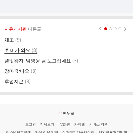
자유게시판
다른글
현재페이지 1
2
3
4
댓
체조
(
9
)
심
글
댓
☔️ 비가 와요
(
8
)
습
글
댓
별빛왕자. 임영웅 님 보고십네요
(
3
)
오
글
댓
장마 맞나요
(
8
)
다
글
댓
후덥지근
(
8
)
웅
글
맨위로
로그인
전체보기
PC화면
카페앱
서비스 약관
청소년보호정책
카페 이용 약관
상거래피해구제신청
개인정보처리방침