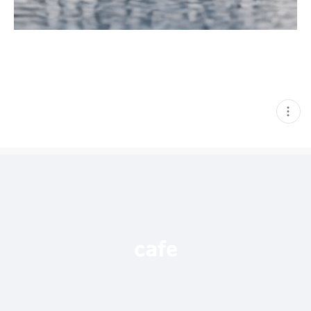
현
재
게
시
글
추
가
기
능
열
기