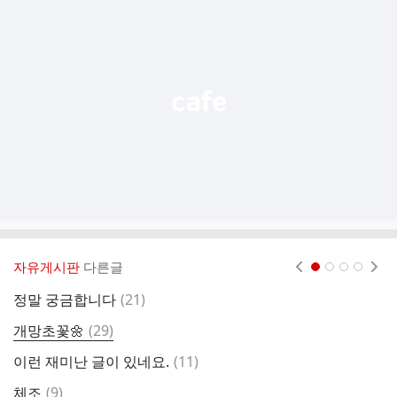
가
기
능
열
기
자유게시판
다른글
현재페이지 1
2
3
4
댓
정말 궁금합니다
(
21
)
별
글
댓
개망초꽃🌼
(
29
)
장
글
댓
이런 재미난 글이 있네요.
(
11
)
글
댓
체조
(
9
)
심