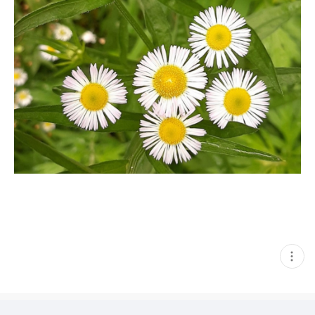
현
재
게
시
글
추