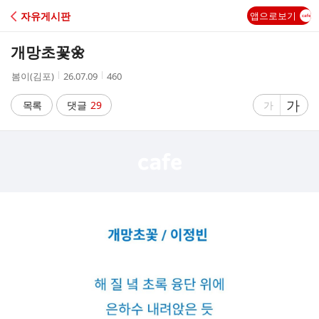
C
자유게시판
앱으로보기
A
개망초꽃🌼
F
작
작
조
봄이(김포)
26.07.09
460
성
성
회
E
자
시
수
글
가
글
목록
댓글
29
가
간
자
자
크
크
기
기
크
작
게
게