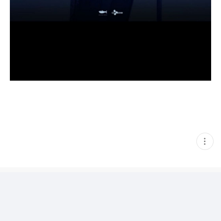
현
재
게
시
글
추
가
기
능
열
기