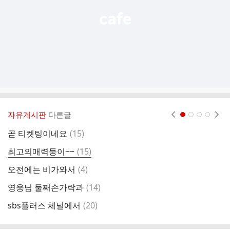
자유게시판
다른글
현재페이지 1
2
3
4
댓
곧 티켓팅이네요
(
15
)
하
글
댓
최고의매력둥이~~
(
15
)
글
댓
오전에는 비가와서
(
4
)
이
글
댓
영웅님 둘째손가락과
(
14
)
글
댓
sbs플러스 체널에서
(
20
)
이
글