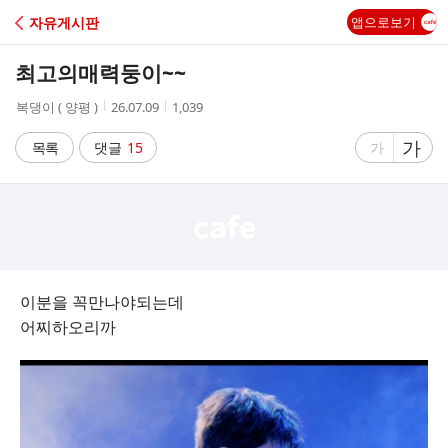
C
자유게시판
앱으로보기
A
최고의매력둥이~~
F
작
작
조
복댕이 ( 양평 )
26.07.09
1,039
성
성
회
E
자
시
수
글
가
글
목록
댓글
15
가
간
자
자
크
크
기
기
크
작
게
게
이분을 꼭만나야되는데
어찌하오리까