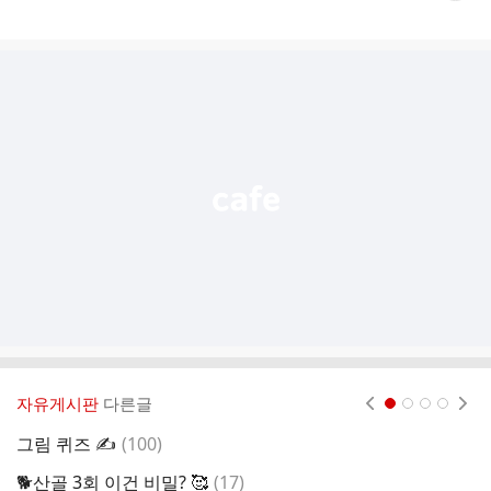
게
시
글
추
가
기
능
열
기
자유게시판
다른글
현재페이지 1
2
3
4
댓
그림 퀴즈 ✍️
(
100
)
글
댓
🐕산골 3회 이건 비밀? 🥰
(
17
)