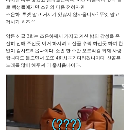
로 백성들에게만 소인의 마음 전하자면
즈은하! 투엣 말고 거시기 있잖지 않사옵니까? 뚜엣 말고
거시기 ㅎㅈ ^^
암튼 산골 3회는 즈은하께서 가지고 계신 밤의 감성을 온
전히 전해 주신듯 이거 하시려고 산골 수락 하신듯 하여 한
없이 감사드리옵나이다. 소인 한 주간 오르막길 희재 사랑
합니다도 들으면서 또또 4회차ㅈ기다리겠나이다. 산골은
노래를 많이 해주셔 더 좋사옵나이다.