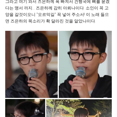
그라고 여기 와서 즈은하께 폭 빠져서 건행국에 뼈를 묻겠
다는 맹서 까지... 즈은하께 감히 아뢰나이다. 소인이 꼭 고
양을 갈것이오니 "오르막길" 꼭 넣어 주소서! 이 노래 들으
면 즈은하의 목소리가 확 달라진 것을 알았나이다.