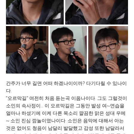
간주가 너무 길면 어떠 하겠나이이까? 다기다릴 수 있나이
다.
"오르막길" 여전히 처음 듣는곡 이옵나이다. 그도 그럴것이
소인의 속사정이... 이 오르막길은 그동안 발성 여~연습을
얼마나 하셨기에 이케 다른 목소리 꺌끔한 맑은 성대 우메
~ 소인 진심 깜놀이였나이다. 소인은 음악에 대해서 아는
것은 없어도 청음이 남달리 발달했고 감성 또한 남달라서