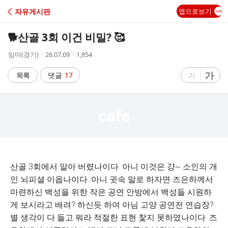
C
자유게시판
앱으로보기
A
🐕산골 3회 이건 비밀? 🥰
F
작
작
조
임마(경기)
26.07.09
1,854
성
성
회
E
자
시
수
글
가
글
목록
댓글
17
가
간
자
자
크
크
기
기
크
작
게
게
산골 3회에서 알아 버렸나이다. 아니 이것은 걍~ 소인의 개
인 뇌피셜 이옵나이다. 아니 귓속 말로 하자면 즈은하께서
마련하신 백성을 위한 작은 공연 안방에서 백성들 시원하
게 보시라고 배려? 하신듯 하여 아님 고양 공연전 연습장?
별 생각이 다 들고 뭐라 적절한 표현 찿지 못하였나이다. 즈