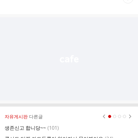
재
게
시
글
추
가
기
능
열
기
자유게시판
다른글
현재페이지 1
2
3
4
댓
생존신고 합니당~~
(
101
)
난
글