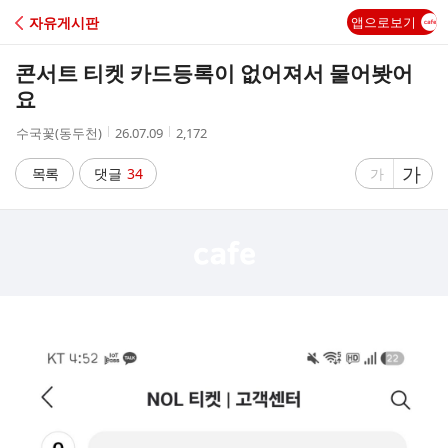
C
자유게시판
앱으로보기
A
콘서트 티켓 카드등록이 없어져서 물어봣어
F
요
작
작
조
수국꽃(동두천)
26.07.09
2,172
E
성
성
회
자
시
수
글
가
글
목록
댓글
34
가
간
자
자
크
크
기
기
크
작
게
게