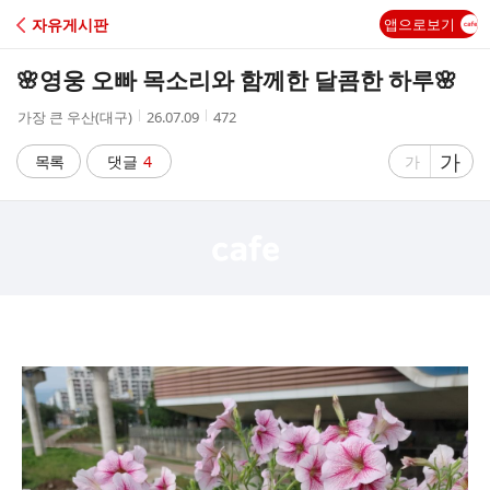
C
자유게시판
앱으로보기
A
🌸영웅 오빠 목소리와 함께한 달콤한 하루🌸
F
작
작
조
가장 큰 우산(대구)
26.07.09
472
성
성
회
E
자
시
수
글
가
글
목록
댓글
4
가
간
자
자
크
크
기
기
크
작
게
게