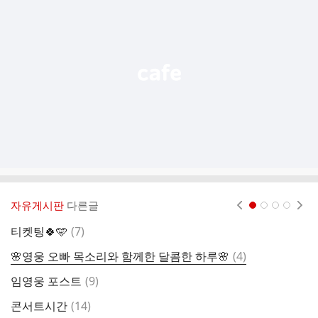
기
능
열
기
자유게시판
다른글
현재페이지 1
2
3
4
댓
티켓팅🍀🩵
(
7
)
얼
글
댓
🌸영웅 오빠 목소리와 함께한 달콤한 하루🌸
(
4
)
생
글
댓
임영웅 포스트
(
9
)
콘
글
댓
콘서트시간
(
14
)
콩