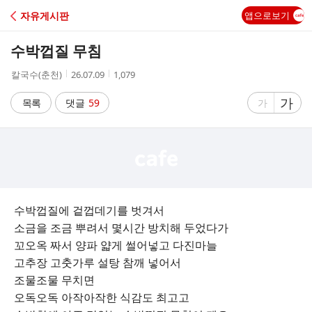
C
자유게시판
앱으로보기
A
수박껍질 무침
F
작
작
조
칼국수(춘천)
26.07.09
1,079
성
성
회
E
자
시
수
글
가
글
목록
댓글
59
가
간
자
자
크
크
기
기
크
작
게
게
수박껍질에 겉껍데기를 벗겨서
소금을 조금 뿌려서 몇시간 방치해 두었다가
꼬오옥 짜서 양파 얇게 썰어넣고 다진마늘
고추장 고춧가루 설탕 참깨 넣어서
조물조물 무치면
오독오독 아작아작한 식감도 최고고