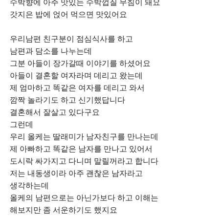
수박향에 아주 맛있는 수박껍질 무침이 돼요
갓지은 밥에 얹어 먹으면 맛있어요
우리남편 친구분이 점심식사를 하고
남편과 담소를 나누는데
그분 아들이 장가갈때 이야기를 하셨어요
아들이 결혼할 여자라며 데리고 왔는데
제 엄마하고 똑같은 여자를 데리고 와서
깜짝 놀라기도 하고 신기했답니다
결혼해서 잘살고 있다구요
그런데
우리 올케는 딸래미가 남자친구를 만나는데
제 아빠하고 똑같은 남자를 만나고 있어서
도시락 싸가지고 다니며 말릴꺼라고 합니다
저는 내동생이라 아주 괜찮은 남자라고
생각하는데
올케의 남편으로는 아닌가보다 하고 이해는
해보지만 좀 서운하기도 했지요