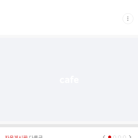
현
재
게
시
글
추
가
기
능
열
기
자유게시판
다른글
현재페이지 1
2
3
4