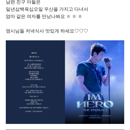
남편 친구 아들은
일년삼백육십오일 우산을 가지고 다녀서
엄마 같은 여자를 만났나봐요 ㅎ ㅎ ㅎ
영시님들 저녁식사 맛있게 하세요♡♡♡