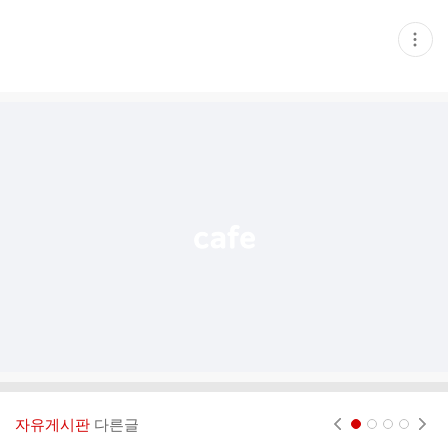
현
재
게
시
글
추
가
기
능
열
기
자유게시판
다른글
현재페이지 1
2
3
4