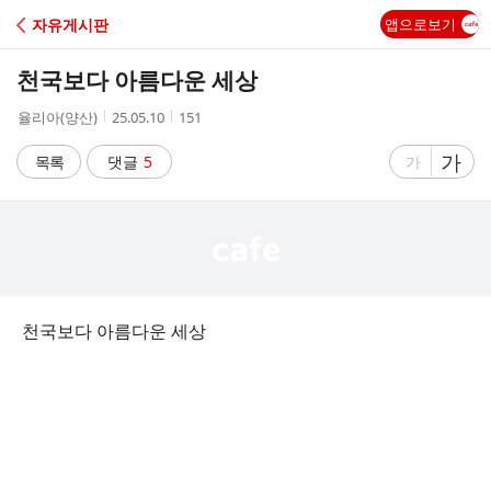
C
자유게시판
앱으로보기
A
천국보다 아름다운 세상
F
작
작
조
율리아(양산)
25.05.10
151
성
성
회
E
자
시
수
글
가
글
목록
댓글
5
가
간
자
자
크
크
기
기
크
작
게
게
천국보다 아름다운 세상