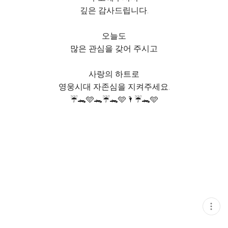
깊은 감사드립니다.
오늘도
많은 관심을 갖어 주시고
사랑의 하트로
영웅시대 자존심을 지켜주세요.
☔️🐊🩵🐊☔️🐊🩵🌂☔️🐊🩵
현
재
게