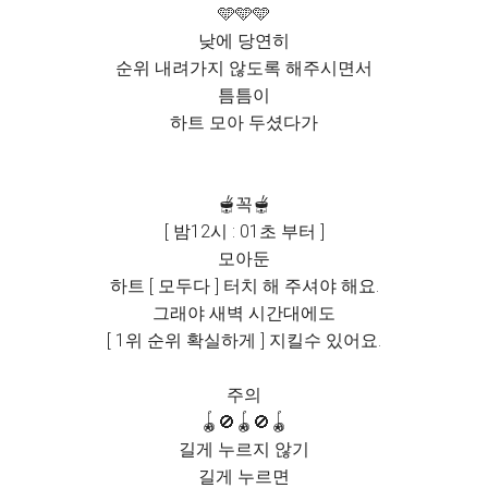
🩵🩵🩵
낮에 당연히
순위 내려가지 않도록 해주시면서
틈틈이
하트 모아 두셨다가
🫕꼭🫕
[ 밤12시 : 01초 부터 ]
모아둔
하트 [ 모두다 ] 터치 해 주셔야 해요.
그래야 새벽 시간대에도
[ 1위 순위 확실하게 ] 지킬수 있어요.
주의
🪀🚫🪀🚫🪀
길게 누르지 않기
길게 누르면