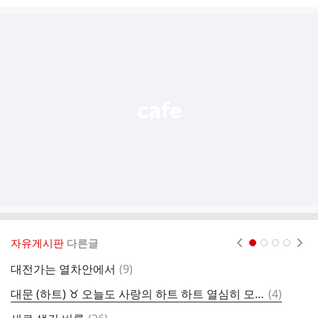
시
글
추
가
기
능
열
기
자유게시판
다른글
현재페이지 1
2
3
4
댓
대전가는 열차안에서
(
9
)
주
글
댓
대문 (하트) ♉️ 오늘도 사랑의 하트 하트 열심히 모우고 계신가요? 모아 모아서 🎆 자정이후 [하트] 듬~뿍 주시고 굿밤 하셔요.
(
4
)
사
글