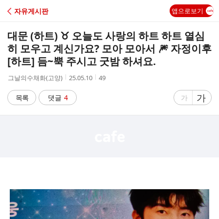
C
자유게시판
앱으로보기
A
대문 (하트) ♉️ 오늘도 사랑의 하트 하트 열심
F
히 모우고 계신가요? 모아 모아서 🎆 자정이후
[하트] 듬~뿍 주시고 굿밤 하셔요.
E
작
작
조
그날의수채화(고양)
25.05.10
49
성
성
회
자
시
수
글
가
글
목록
댓글
4
가
간
자
자
크
크
기
기
크
작
게
게