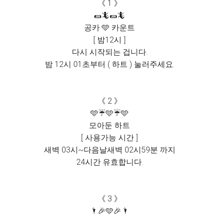
《 1 》
🌯🦎🌯🦎
공카 🩵 카운트
[ 밤12시 ]
다시 시작되는 겁니다.
밤 12시 01초부터 ( 하트 ) 눌러주세요.
《 2 》
🩵☔️🩵☔️🩵
모아둔 하트
[ 사용가능 시간 ]
새벽 03시~다음날새벽 02시59분 까지
24시간 유효합니다.
《 3 》
🌂🎉🩵🎉🌂