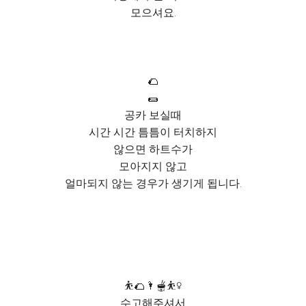
모으셔요.
🌮
🌯
공카 보실때
시간 시간 틈틈이 터치하지
않으면 하트수가
모아지지 않고
얼마되지 않는 경우가 생기게 됩니다.
⛹️🌮🌂🫕⛹️‍♀️
수고해주셔서