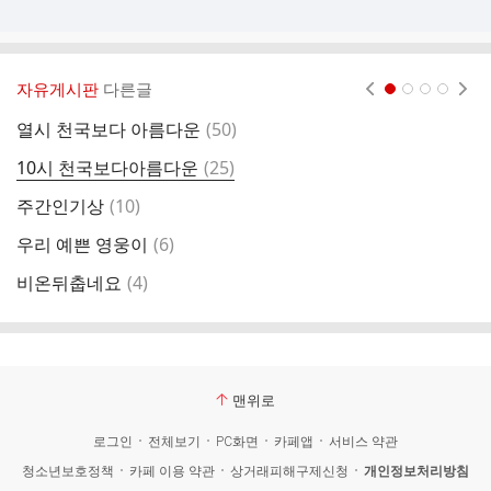
자유게시판
다른글
현재페이지 1
2
3
4
댓
열시 천국보다 아름다운
(
50
)
임
글
댓
10시 천국보다아름다운
(
25
)
팬
글
댓
주간인기상
(
10
)
글
댓
우리 예쁜 영웅이
(
6
)
글
댓
비온뒤춥네요
(
4
)
나
글
맨위로
로그인
전체보기
PC화면
카페앱
서비스 약관
청소년보호정책
카페 이용 약관
상거래피해구제신청
개인정보처리방침