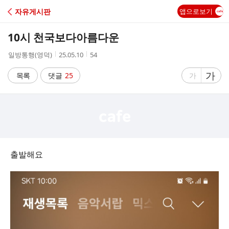
C
자유게시판
앱으로보기
A
10시 천국보다아름다운
F
작
작
조
일방통행(영덕)
25.05.10
54
성
성
회
E
자
시
수
글
가
글
목록
댓글
25
가
간
자
자
크
크
기
기
크
작
게
게
출발해요