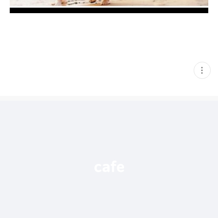
현
재
게
시
글
추
가
기
능
열
기