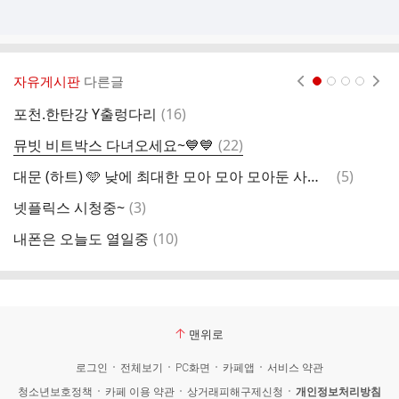
자유게시판
다른글
현재페이지 1
2
3
4
댓
포천.한탄강 Y출렁다리
(
16
)
글
댓
뮤빗 비트박스 다녀오세요~💙💙
(
22
)
작
글
댓
대문 (하트) 🩵 낮에 최대한 모아 모아 모아둔 사랑 🎆 자정이후 [하트] 듬뿍 주시고 굿밤 하셔요.
(
5
)
글
댓
넷플릭스 시청중~
(
3
)
뮤
글
댓
내폰은 오늘도 열일중
(
10
)
천
글
맨위로
로그인
전체보기
PC화면
카페앱
서비스 약관
청소년보호정책
카페 이용 약관
상거래피해구제신청
개인정보처리방침