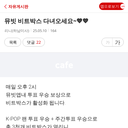
C
자유게시판
앱으로보기
A
뮤빗 비트박스 다녀오세요~💙💙
F
작
작
조
리니(하남미사)
25.05.10
164
성
성
회
E
자
시
수
글
가
글
목록
댓글
22
가
간
자
자
크
크
기
기
크
작
게
게
매일 오후 2시
뮤빗앱내 투표 우승 보상으로
비트박스가 활성화 됩니다.
K-POP 팬 투표 우승 + 주간투표 우승으로
총 3천개 비트박스가 열리니