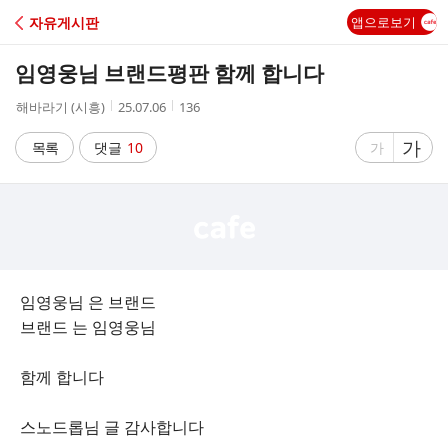
C
자유게시판
앱으로보기
A
임영웅님 브랜드평판 함께 합니다
F
작
작
조
해바라기 (시흥)
25.07.06
136
성
성
회
E
자
시
수
글
가
글
목록
댓글
10
가
간
자
자
크
크
기
기
크
작
게
게
임영웅님 은 브랜드
브랜드 는 임영웅님
함께 합니다
스노드롭님 글 감사합니다