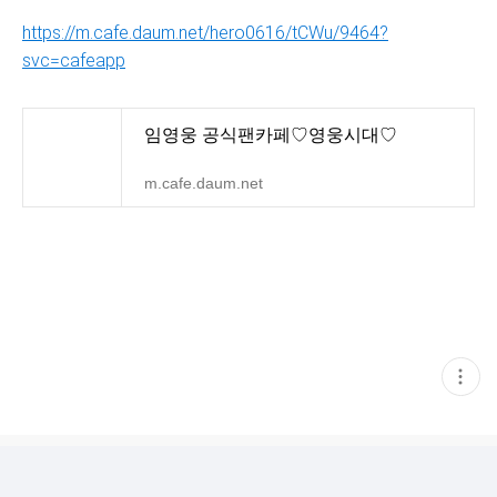
https://m.cafe.daum.net/hero0616/tCWu/9464?
svc=cafeapp
임영웅 공식팬카페♡영웅시대♡
m.cafe.daum.net
현
재
게
시
글
추
가
기