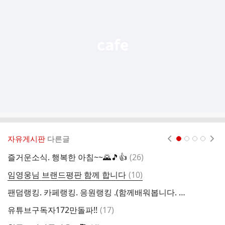
능
열
기
자유게시판
다른글
현재페이지 1
2
3
4
댓
즐거운소식. 행복한 아침~~🌄🎵👍
(
26
)
글
댓
임영웅님 브랜드평판 함께 합니다
(
10
)
아
글
팬덤랭킹. 카페랭킹. 응원랭킹 .(함께배워봅니다. )(비엔나님 글 입니다 정말 감사합니다)
댓
유튜브구독자172만돌파!!
(
17
)
4
글