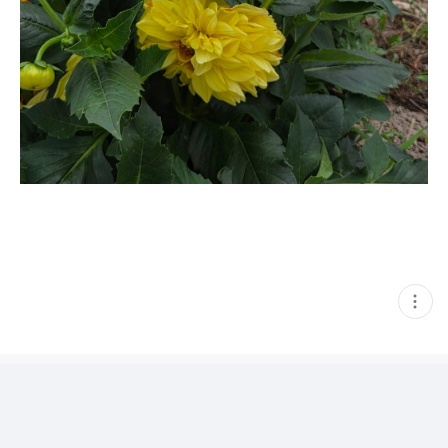
현
재
게
시
글
추
가
기
능
열