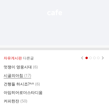
기
자유게시판
다른글
현재페이지 1
2
3
4
댓
멋쟁이 영웅시대
(
6
)
멜
글
댓
시골의아침
(
17
)
글
댓
건행들 하시죠?^^
(
6
)
웅
글
아임히어로더스타디움
댓
커피한잔
(
50
)
글