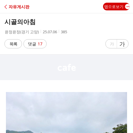
C
자유게시판
앱으로보기
A
시골의아침
F
작
작
조
윤정윤정(경기 고양)
25.07.06
385
성
성
회
E
자
시
수
글
가
글
목록
댓글
17
가
간
자
자
크
크
기
기
크
작
게
게