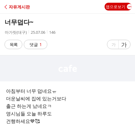
C
자유게시판
앱으로보기
A
너무덥다~
F
작
작
조
마가릿(대구)
25.07.06
146
성
성
회
E
자
시
수
글
가
글
목록
댓글
1
가
간
자
자
크
크
기
기
크
작
게
게
아침부터 너무 덥네요ㅠ
더운날씨에 집에 있는거보다
출근 하는게 났네요ㅋ
영시님들 오늘 하루도
건행하세요💙🥰