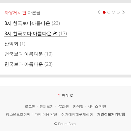
자유게시판
다른글
현재페이지 1
2
3
4
댓
8시 천국보다아름다운
(
23
)
너
글
댓
8시 천국보다 아름다운 🌸
(
17
)
글
댓
산악회
(
1
)
글
댓
천국보다 아름다운
(
10
)
후
글
댓
천국보다 아름다운
(
23
)
아
글
맨위로
로그인
전체보기
PC화면
카페앱
서비스 약관
청소년보호정책
카페 이용 약관
상거래피해구제신청
개인정보처리방침
©
Daum Corp.