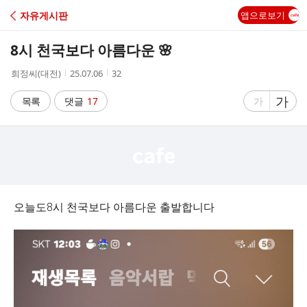
C
자유게시판
앱으로보기
A
8시 천국보다 아름다운 🌸
F
작
작
조
희정씨(대전)
25.07.06
32
성
성
회
E
자
시
수
글
가
글
목록
댓글
17
가
간
자
자
크
크
기
기
크
작
게
게
오늘도8시 천국보다 아름다운 출발합니다