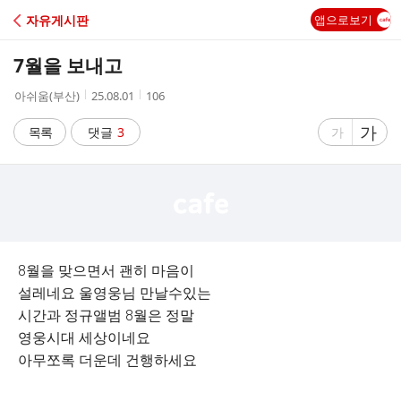
C
자유게시판
앱으로보기
A
7월을 보내고
F
작
작
조
아쉬움(부산)
25.08.01
106
성
성
회
E
자
시
수
글
가
글
목록
댓글
3
가
간
자
자
크
크
기
기
크
작
게
게
8월을 맞으면서 괜히 마음이
설레네요 울영웅님 만날수있는
시간과 정규앨범 8월은 정말
영웅시대 세상이네요
아무쪼록 더운데 건행하세요