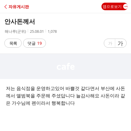
C
자유게시판
앱으로보기
A
안사돈께서
F
작
작
조
해나루(군위)
25.08.01
1,078
성
성
회
E
자
시
수
글
가
글
목록
댓글
19
가
간
자
자
크
크
기
기
크
작
게
게
저는 음식점을 운영하고있어 바쁠것 같다면서 부산에 사돈
께서 앨범북을 주문해 주셨답니다 늘감사해요 사돈이라 같
은 가수님에 펜이라서 행복합니다