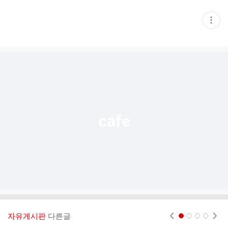
현
재
게
시
글
추
가
기
능
열
기
자유게시판
다른글
현재페이지 1
2
3
4