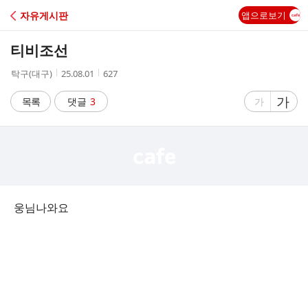
C
자유게시판
앱으로보기
A
티비조선
F
작
작
조
탁구(대구)
25.08.01
627
성
성
회
E
자
시
수
글
가
글
목록
댓글
3
가
간
자
자
크
크
기
기
크
작
게
게
웅님나와요