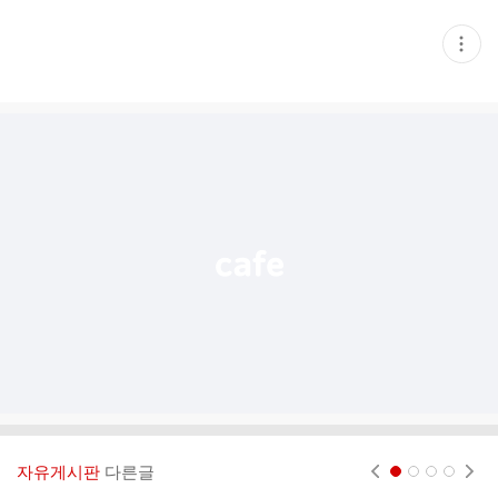
현
재
게
시
글
추
가
기
능
열
기
자유게시판
다른글
현재페이지 1
2
3
4