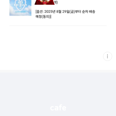
현
재
게
시
글
추
가
기
능
열
기