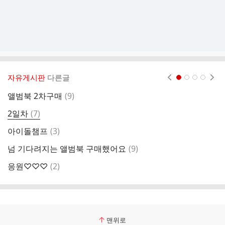
자유게시판
다른글
현재페이지 1
2
3
4
댓
앨범북 2차구매
(
9
)
3
글
댓
2일차
(
7
)
글
댓
아이돌챔프
(
3
)
글
댓
넘 기다려지는 앨범북 구매했어요
(
9
)
앨
글
댓
응원♡♡♡
(
2
)
초
글
맨위로