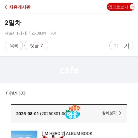
C
자유게시판
앱으로보기
A
2일차
F
작
작
조
새로이(경기)
25.08.01
701
성
성
회
E
자
시
수
글
가
글
목록
댓글
7
가
간
자
자
크
크
기
기
크
작
게
게
대박나자