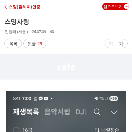
C
스밍(릴레이)인증
앱으로보기
A
스밍사랑
F
작
작
조
민들레 (서울 )
26.07.09
40
성
성
회
E
자
시
수
글
가
글
목록
댓글
29
가
간
자
자
크
크
기
기
크
작
게
게