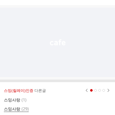
시
글
추
가
기
능
열
기
스밍(릴레이)인증
다른글
현재페이지 1
2
3
4
댓
스밍사랑
(
1
)
7
글
댓
스밍사랑
(
29
)
7
글