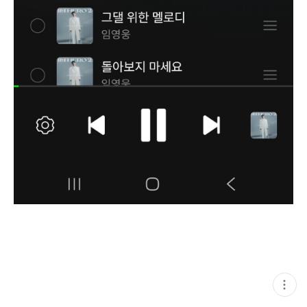
현
재
게