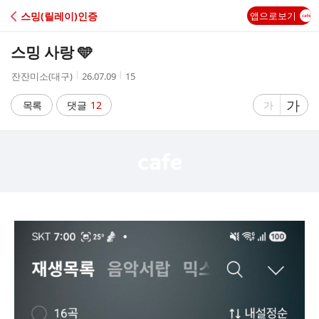
C
스밍(릴레이)인증
앱으로보기
A
스밍 사랑 🩵
F
작
작
조
잔잔미소(대구)
26.07.09
15
성
성
회
E
자
시
수
글
가
글
목록
댓글
12
가
간
자
자
크
크
기
기
크
작
게
게