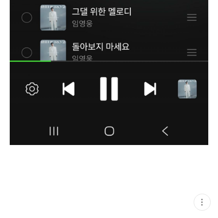
현
재
게