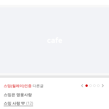
시
글
추
가
기
능
열
기
스밍(릴레이)인증
다른글
현재페이지 1
2
3
4
스밍은 영웅사랑
댓
스밍 사랑 🩵
(
12
)
글