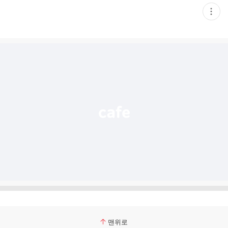
현
재
게
시
글
추
가
기
능
열
기
맨위로