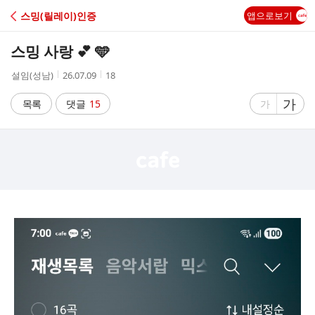
C
스밍(릴레이)인증
앱으로보기
A
스밍 사랑 💕 🩵
F
작
작
조
설임(성남)
26.07.09
18
성
성
회
E
자
시
수
글
가
글
목록
댓글
15
가
간
자
자
크
크
기
기
크
작
게
게