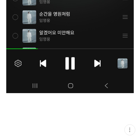
현
재
게