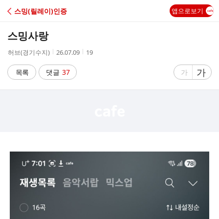
C
스밍(릴레이)인증
앱으로보기
A
스밍사랑
F
작
작
조
허브(경기수지)
26.07.09
19
성
성
회
E
자
시
수
글
가
글
목록
댓글
37
가
간
자
자
크
크
기
기
크
작
게
게