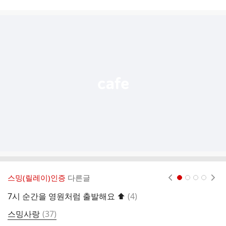
시
글
추
가
기
능
열
기
스밍(릴레이)인증
다른글
현재페이지 1
2
3
4
댓
7시 순간을 영원처럼 출발해요 ⬆️
(
4
)
스
글
댓
스밍사랑
(
37
)
글