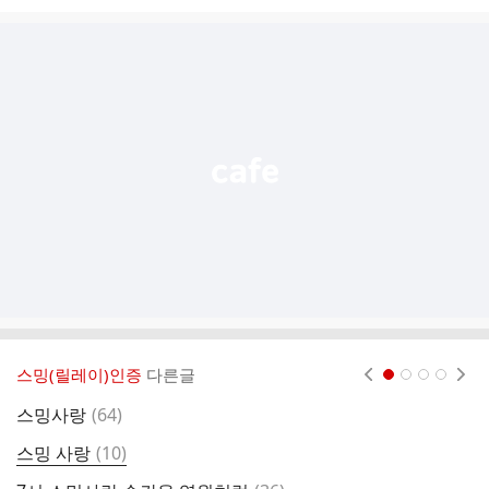
시
글
추
가
기
능
열
기
스밍(릴레이)인증
다른글
현재페이지 1
2
3
4
댓
스밍사랑
(
64
)
글
댓
스밍 사랑
(
10
)
글