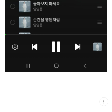
현
재
게