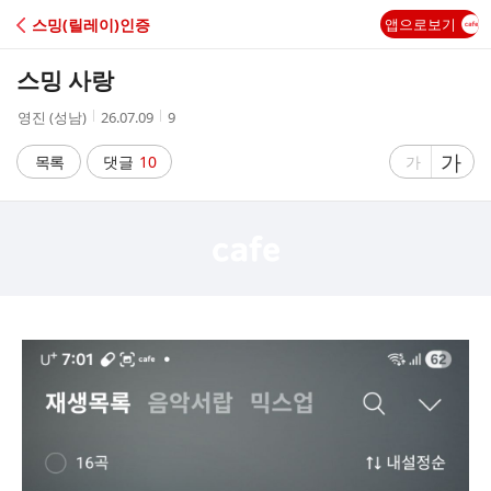
C
스밍(릴레이)인증
앱으로보기
A
스밍 사랑
F
작
작
조
영진 (성남)
26.07.09
9
성
성
회
E
자
시
수
글
가
글
목록
댓글
10
가
간
자
자
크
크
기
기
크
작
게
게