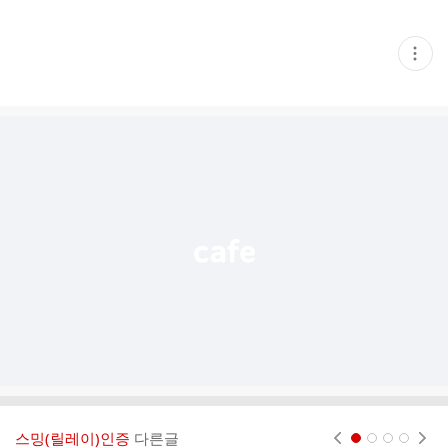
현
재
게
시
글
추
가
기
능
열
기
스밍(릴레이)인증
다른글
현재페이지 1
2
3
4