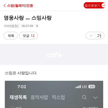
C
스밍(릴레이)인증
앱으로보기
A
영웅사랑 ㅡ 스밍사랑
F
작
작
조
카라(영천)
26.07.09
8
성
성
회
E
자
시
수
글
가
글
목록
댓글
12
가
간
자
자
크
크
기
기
크
작
게
게
스밍은 사랑입니다