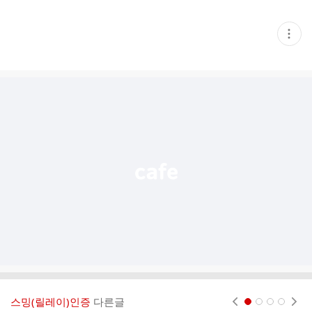
현
재
게
시
글
추
가
기
능
열
기
스밍(릴레이)인증
다른글
현재페이지 1
2
3
4