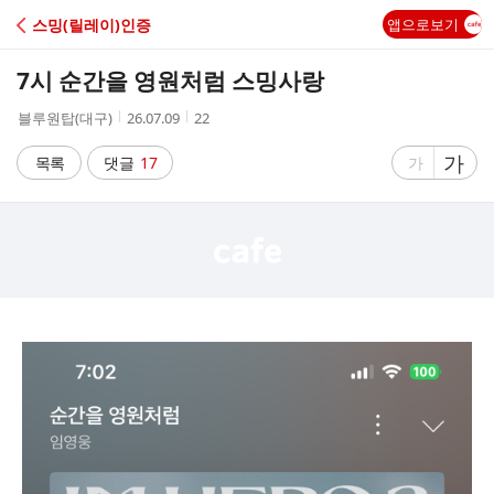
C
스밍(릴레이)인증
앱으로보기
A
7시 순간을 영원처럼 스밍사랑
F
작
작
조
블루원탑(대구)
26.07.09
22
성
성
회
E
자
시
수
글
가
글
목록
댓글
17
가
간
자
자
크
크
기
기
크
작
게
게