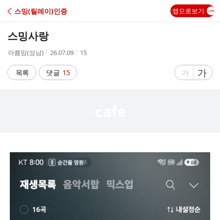
C
스밍(릴레이)인증
앱으로보기
A
스밍사랑
F
작
작
조
아름맘(성남)
26.07.09
15
성
성
회
E
자
시
수
글
가
글
목록
댓글
15
가
간
자
자
크
크
기
기
크
작
게
게