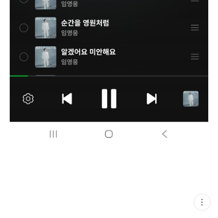
현
재
게