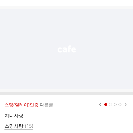
시
글
추
가
기
능
열
기
스밍(릴레이)인증
다른글
현재페이지 1
2
3
4
지니사랑
댓
스밍사랑
(
15
)
글