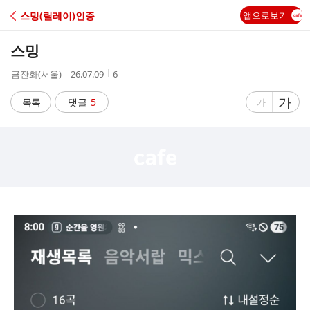
C
스밍(릴레이)인증
앱으로보기
A
스밍
F
작
작
조
금잔화(서울)
26.07.09
6
성
성
회
E
자
시
수
글
가
글
목록
댓글
5
가
간
자
자
크
크
기
기
크
작
게
게