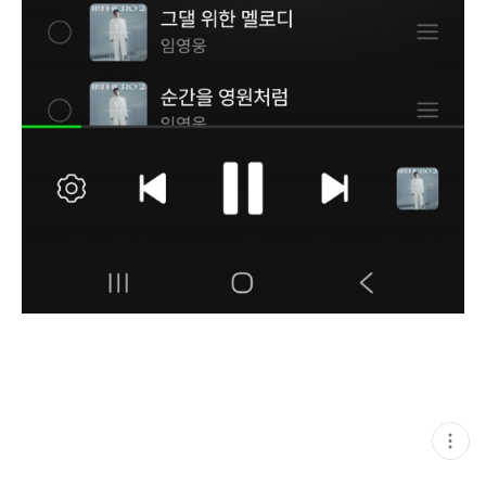
현
재
게