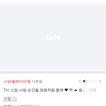
시
글
추
가
기
능
열
기
스밍(릴레이)인증
다른글
현재페이지 1
2
3
4
댓
7시 스밍 사랑 순간을 영원처럼 함께 ❤️ 💚 🔥 응원해요
(
12
)
0
글
댓
스밍
(
5
)
8
글