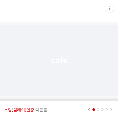
현
재
게
시
글
추
가
기
능
열
기
스밍(릴레이)인증
다른글
현재페이지 1
2
3
4