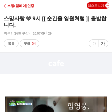
C
스밍(릴레이)인증
앱으로보기
A
스밍사랑 🩵 9시 [[ 순간을 영원처럼 ]] 출발합
F
니다.
작
작
조
학무리(용인 구성)
26.07.09
29
E
성
성
회
자
시
수
글
가
글
목록
댓글
54
가
간
자
자
크
크
기
기
크
작
게
게