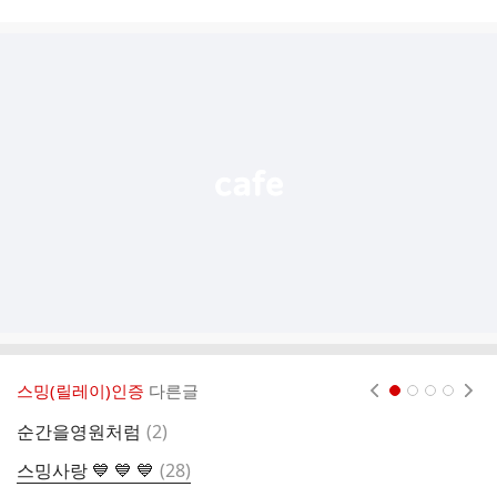
시
글
추
가
기
능
열
기
스밍(릴레이)인증
다른글
현재페이지 1
2
3
4
댓
순간을영원처럼
(
2
)
스
글
댓
스밍사랑 💙 💙 💙
(
28
)
글