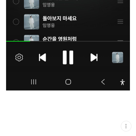
현
재
게