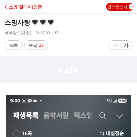
C
스밍(릴레이)인증
앱으로보기
A
스밍사랑 💙 💙 💙
F
작
작
조
에메랄드(제천)
26.07.09
27
성
성
회
E
자
시
수
글
가
글
목록
댓글
28
가
간
자
자
크
크
기
기
크
작
게
게