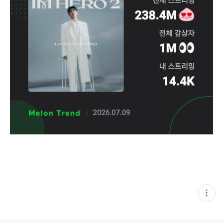
현
재
게
시
글