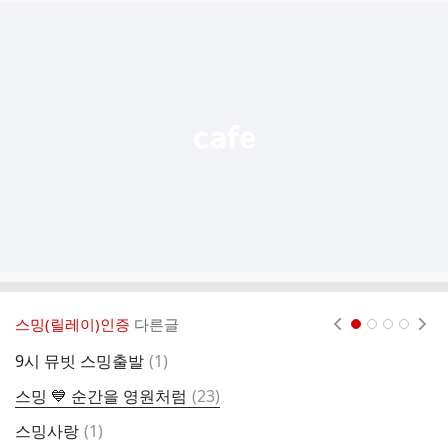
추
가
기
능
열
기
스밍(릴레이)인증
다른글
현재페이지 1
2
3
4
댓
9시 뮤빗 스밍출발
(
1
)
9
글
댓
스밍 💙 순간을 영원처럼
(
23
)
글
댓
스밍사랑
(
1
)