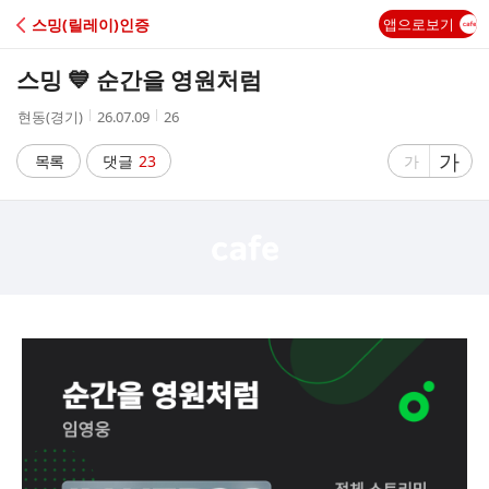
C
스밍(릴레이)인증
앱으로보기
A
스밍 💙 순간을 영원처럼
F
작
작
조
현동(경기)
26.07.09
26
성
성
회
E
자
시
수
글
가
글
목록
댓글
23
가
간
자
자
크
크
기
기
크
작
게
게