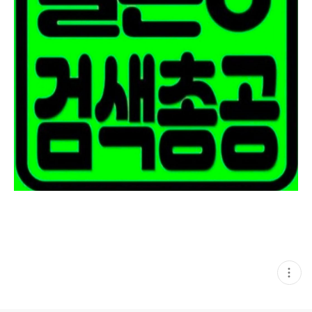
현
재
게
시