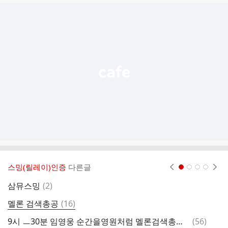
글
추
가
기
능
열
기
스밍(릴레이)인증
다른글
현재페이지 1
2
3
4
댓
삼뮤스밍
(
2
)
글
댓
멜론 검색총공
(
16
)
글
댓
9시 ㅡ30분 임영웅 순간을영원처럼 멜론검색총공 💙🍈🍈
(
56
)
9