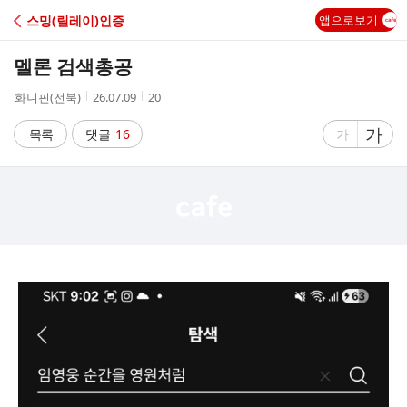
C
스밍(릴레이)인증
앱으로보기
A
멜론 검색총공
F
작
작
조
화니핀(전북)
26.07.09
20
성
성
회
E
자
시
수
글
가
글
목록
댓글
16
가
간
자
자
크
크
기
기
크
작
게
게