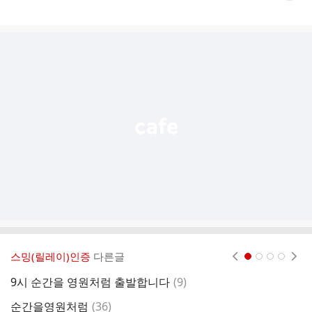
게
시
글
추
가
기
능
열
기
스밍(릴레이)인증
다른글
현재페이지 1
2
3
4
댓
9시 순간을 영원처럼 출발합니다
(
9
)
스
글
댓
순간을영원처럼
(
36
)
멜