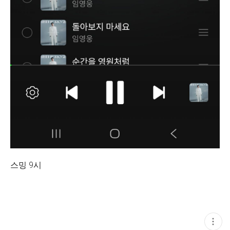
스밍 9시
현
재