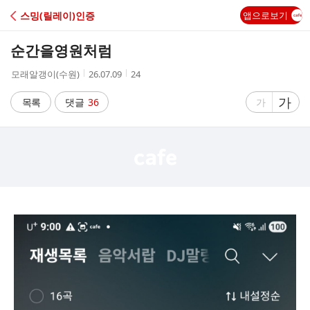
C
스밍(릴레이)인증
앱으로보기
A
순간을영원처럼
F
작
작
조
모래알갱이(수원)
26.07.09
24
성
성
회
E
자
시
수
글
가
글
목록
댓글
36
가
간
자
자
크
크
기
기
크
작
게
게