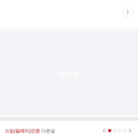
현
재
게
시
글
추
가
기
능
열
기
스밍(릴레이)인증
다른글
현재페이지 1
2
3
4