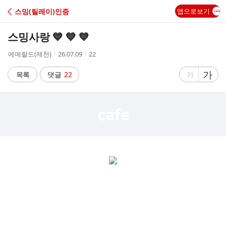
C
스밍(릴레이)인증
앱으로보기
A
스밍사랑 💙 💙 💙
F
작
작
조
에메랄드(제천)
26.07.09
22
성
성
회
E
자
시
수
글
가
글
목록
댓글
22
가
간
자
자
크
크
기
기
크
작
게
게