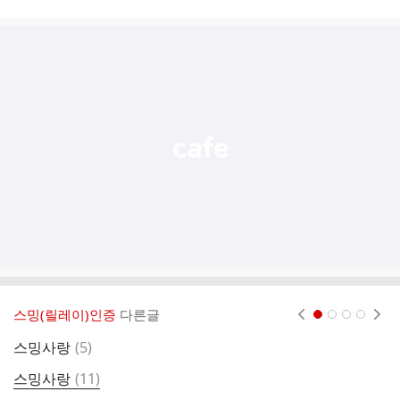
시
글
추
가
기
능
열
기
스밍(릴레이)인증
다른글
현재페이지 1
2
3
4
댓
스밍사랑
(
5
)
1
글
댓
스밍사랑
(
11
)
스
글