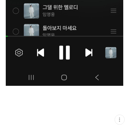
현
재
게