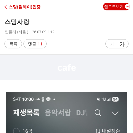
C
스밍(릴레이)인증
앱으로보기
A
스밍사랑
F
작
작
조
민들레 (서울 )
26.07.09
12
성
성
회
E
자
시
수
글
가
글
목록
댓글
11
가
간
자
자
크
크
기
기
크
작
게
게