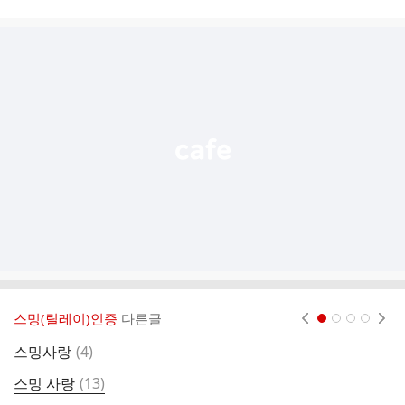
시
글
추
가
기
능
열
기
스밍(릴레이)인증
다른글
현재페이지 1
2
3
4
댓
스밍사랑
(
4
)
스
글
댓
스밍 사랑
(
13
)
스
글