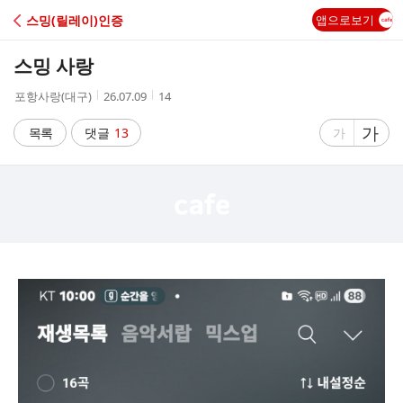
C
스밍(릴레이)인증
앱으로보기
A
스밍 사랑
F
작
작
조
포항사랑(대구)
26.07.09
14
성
성
회
E
자
시
수
글
가
글
목록
댓글
13
가
간
자
자
크
크
기
기
크
작
게
게