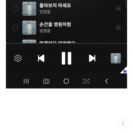
현
재
게