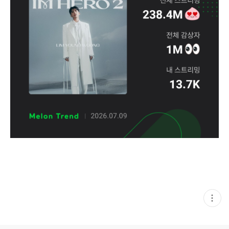
현
재
게
시
글