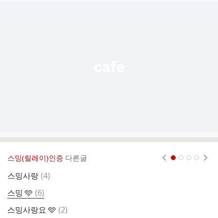
추
가
기
능
열
기
스밍(릴레이)인증
다른글
현재페이지 1
2
3
4
댓
스밍사랑
(
4
)
멜
글
댓
스밍 🩵
(
6
)
글
댓
스밍사랑요 🩵
(
2
)
1