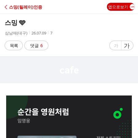
C
스밍(릴레이)인증
앱으로보기
A
스밍 🩵
F
작
작
조
삼남매(대구)
26.07.09
7
성
성
회
E
자
시
수
글
가
글
목록
댓글
6
가
간
자
자
크
크
기
기
크
작
게
게