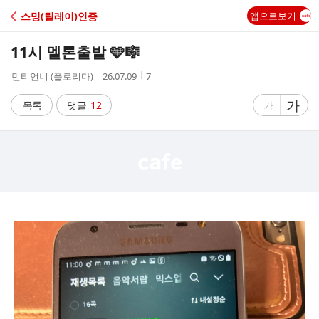
C
스밍(릴레이)인증
앱으로보기
A
11시 멜론출발 🩵🎼
F
작
작
조
민티언니 (플로리다)
26.07.09
7
성
성
회
E
자
시
수
글
가
글
목록
댓글
12
가
간
자
자
크
크
기
기
크
작
게
게