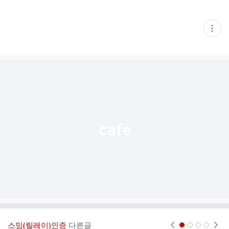
현
재
게
시
글
추
가
기
능
열
기
스밍(릴레이)인증
다른글
현재페이지 1
2
3
4