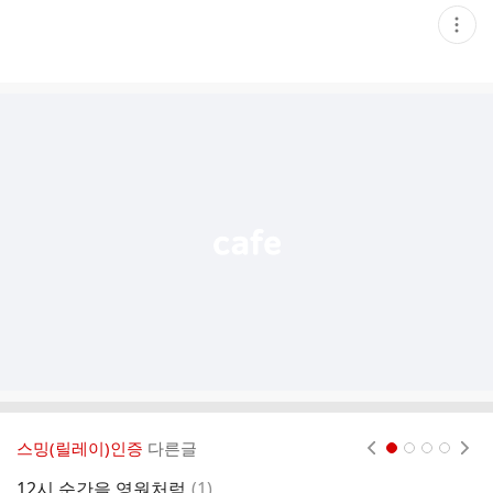
현
재
게
시
글
추
가
기
능
열
기
스밍(릴레이)인증
다른글
현재페이지 1
2
3
4
댓
12시 순간을 영원처럼
(
1
)
