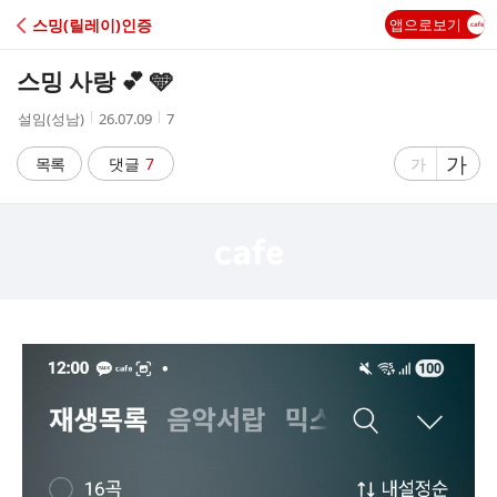
C
스밍(릴레이)인증
앱으로보기
A
스밍 사랑 💕 🩵
F
작
작
조
설임(성남)
26.07.09
7
성
성
회
E
자
시
수
글
가
글
목록
댓글
7
가
간
자
자
크
크
기
기
크
작
게
게