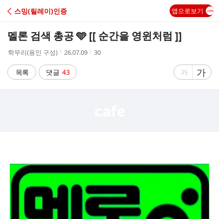
C
스밍(릴레이)인증
앱으로보기
A
멜론 검색 총공 🩵 [[ 순간을 영윈처럼 ]]
F
작
작
조
학무리(용인 구성)
26.07.09
30
성
성
회
E
자
시
수
글
가
글
목록
댓글
43
가
간
자
자
크
크
기
기
크
작
게
게