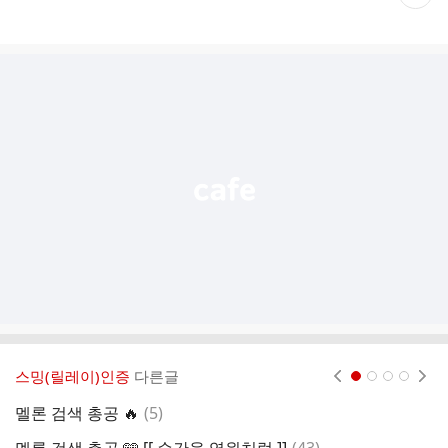
재
게
시
글
추
가
기
능
열
기
스밍(릴레이)인증
다른글
현재페이지 1
2
3
4
댓
멜론 검색 총공 🔥
(
5
)
글
댓