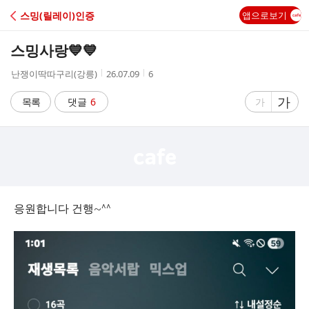
C
스밍(릴레이)인증
앱으로보기
A
스밍사랑💙💙
F
작
작
조
난쟁이딱따구리(강릉)
26.07.09
6
성
성
회
E
자
시
수
글
가
글
목록
댓글
6
가
간
자
자
크
크
기
기
크
작
게
게
응원합니다 건행~^^