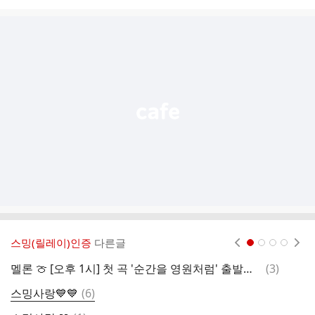
시
글
추
가
기
능
열
기
스밍(릴레이)인증
다른글
현재페이지 1
2
3
4
댓
멜론 🍈 [오후 1시] 첫 곡 '순간을 영원처럼' 출발합니다
(
3
)
글
댓
스밍사랑💙💙
(
6
)
1
글