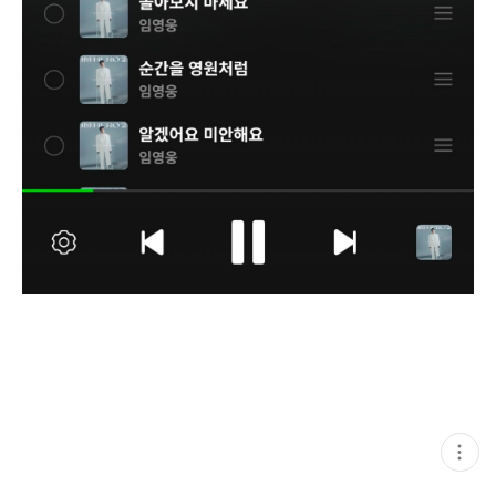
현
재
게