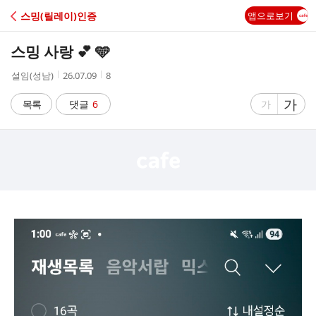
C
스밍(릴레이)인증
앱으로보기
A
스밍 사랑 💕 🩵
F
작
작
조
설임(성남)
26.07.09
8
성
성
회
E
자
시
수
글
가
글
목록
댓글
6
가
간
자
자
크
크
기
기
크
작
게
게