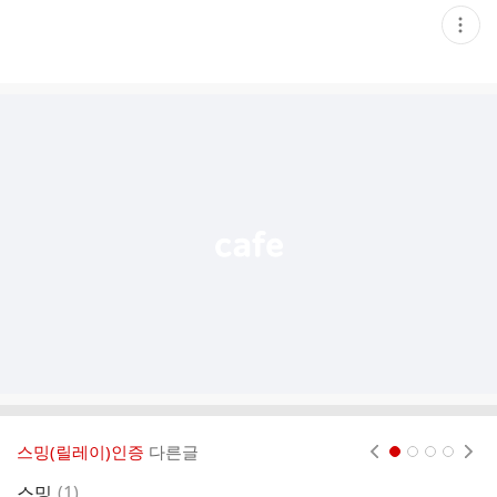
현
재
게
시
글
추
가
기
능
열
기
스밍(릴레이)인증
다른글
현재페이지 1
2
3
4
댓
스밍
(
1
)
스