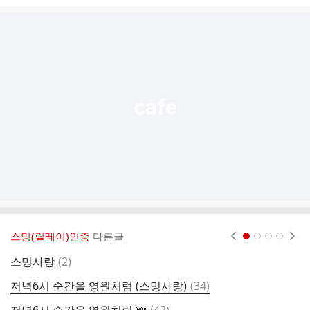
시
글
추
가
기
능
열
기
스밍(릴레이)인증
다른글
현재페이지 1
2
3
4
댓
스밍사랑
(
2
)
글
댓
저녁6시 순간을 영원처럼 (스밍사랑)
(
34
)
스
글
댓