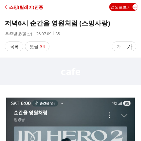
C
스밍(릴레이)인증
앱으로보기
A
저녁6시 순간을 영원처럼 (스밍사랑)
F
작
작
조
우주별빛(울산)
26.07.09
35
성
성
회
E
자
시
수
글
가
글
목록
댓글
34
가
간
자
자
크
크
기
기
크
작
게
게