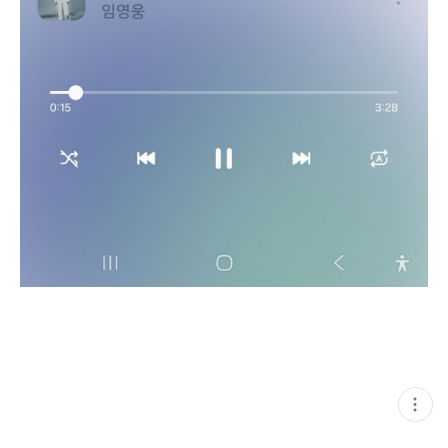
현
재
게